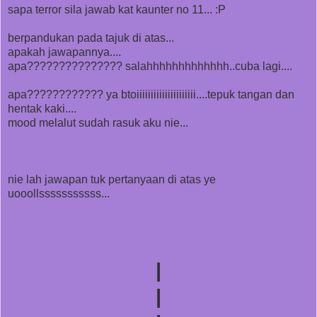
sapa terror sila jawab kat kaunter no 11... :P
berpandukan pada tajuk di atas...
apakah jawapannya....
apa??????????????? salahhhhhhhhhhhhh..cuba lagi....
apa???????????? ya btoiiiiiiiiiiiiiiiiiiiii....tepuk tangan dan
hentak kaki....
mood melalut sudah rasuk aku nie...
nie lah jawapan tuk pertanyaan di atas ye
uooollsssssssssss...
|
|