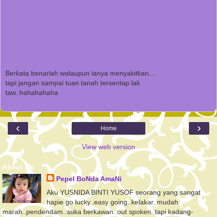
Berkata benarlah walaupun ianya menyakitkan...
tapi jangan sampai tuan tanah tersentap lak
taw..hahahahaha
‹
›
Home
View web version
About Me
Pepel BoNda AmaNi
Aku YUSNIDA BINTI YUSOF seorang yang sangat
hapie go lucky..easy going..kelakar..mudah
marah..pendendam..suka berkawan..out spoken..tapi kadang-