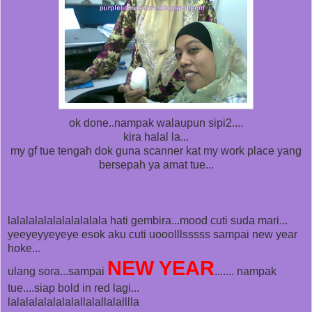
ok done..nampak walaupun sipi2....
kira halal la...
my gf tue tengah dok guna scanner kat my work place yang
bersepah ya amat tue...
lalalalalalalalalalala hati gembira...mood cuti suda mari...
yeeyeyyeyeye esok aku cuti uooolllsssss sampai new year
hoke...
NEW YEAR
ulang sora...sampai
....... nampak
tue....siap bold in red lagi...
lalalalalalalalallalallalalllla