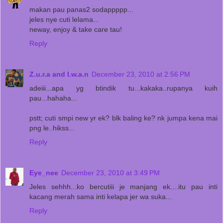
makan pau panas2 sodappppp...
jeles nye cuti lelama...
neway, enjoy & take care tau!
Reply
Z.u.r.a and I.w.a.n
December 23, 2010 at 2:56 PM
adeiii...apa yg btindik tu...kakaka..rupanya kuih
pau...hahaha...
pstt; cuti smpi new yr ek? blk baling ke? nk jumpa kena mai
png le..hikss...
Reply
Eye_nee
December 23, 2010 at 3:49 PM
Jeles sehhh...ko bercutiii je manjang ek....itu pau inti
kacang merah sama inti kelapa jer wa suka...
Reply