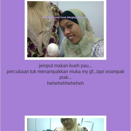
jemput makan kueh pau...
percubaan tuk menampakkan muka my gf...tapi xnampak
plak...
hehehehheheheh