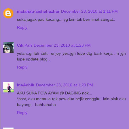
matahati-aishahazhar
December 23, 2010 at 1:11 PM
suka jugak pau kacang... yg lain tak berminat sangat..
Reply
Cik Pah
December 23, 2010 at 1:23 PM
yelah..gi lah cuti.. enjoy yer..jgn lupe dtg balik kerja ..n jgn
lupe update blog..
Reply
InaAchik
December 23, 2010 at 1:29 PM
AKU SUKA POW AYAM @ DAGING nok...
*psst, aku memula tgk pow dua bejik cenggitu, lain plak aku
bayang... hahhahaha
Reply